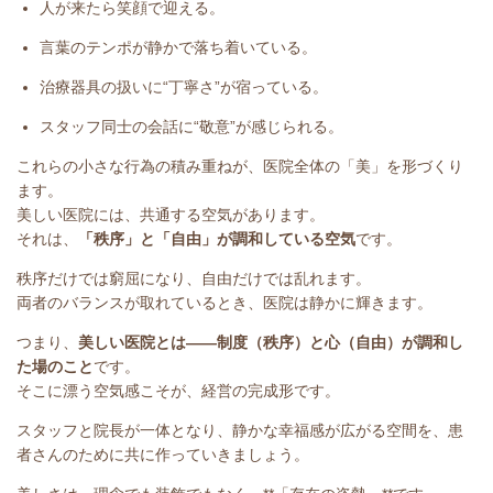
人が来たら笑顔で迎える。
言葉のテンポが静かで落ち着いている。
治療器具の扱いに“丁寧さ”が宿っている。
スタッフ同士の会話に“敬意”が感じられる。
これらの小さな行為の積み重ねが、医院全体の「美」を形づくり
ます。
美しい医院には、共通する空気があります。
それは、
「秩序」と「自由」が調和している空気
です。
秩序だけでは窮屈になり、自由だけでは乱れます。
両者のバランスが取れているとき、医院は静かに輝きます。
つまり、
美しい医院とは――制度（秩序）と心（自由）が調和し
た場のこと
です。
そこに漂う空気感こそが、経営の完成形です。
スタッフと院長が一体となり、静かな幸福感が広がる空間を、患
者さんのために共に作っていきましょう。