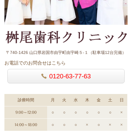
〒740-1426 山口県岩国市由宇町由宇崎５-１（駐車場12台完備）
お電話でのお問合せはこちら
0120-63-77-63
診療時間
月
火
水
木
金
土
日
9:00～12:00
○
○
○
○
○
○
×
14:00～18:00
○
○
○
×
○
×
×