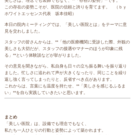
美しさは、理念でも装飾でもなく、**「存在の姿勢」**です。
この存在の姿勢こそが、医院の信頼と誇りを育てます。 （ｂｙ
ホワイトエッセンス代表 坂本佳昭）
本日の院内ミーティングでは、「美しい医院とは」をテーマに意
見を交わしました。
スタッフの皆さんからは、**「他の医療機関に受診した際、外観の
美しさも大切だが、スタッフの接遇やマナーのほうが印象に残
る」**という体験談などが挙がりました。
その意見を聞きながら、私自身も日々の立ち振る舞いを振り返り
ました。忙しさに追われて声が大きくなったり、同じことを繰り
返し強く言ってしまったりと、反省すべき点があります。
これからは、言葉にも温度を持たせ、**「美しさを感じるふるま
い」**を自ら実践していきたいと思います。
まとめ
「美しい医院」は、設備でも理念でもなく、
私たち一人ひとりの行動と姿勢によって築かれます。